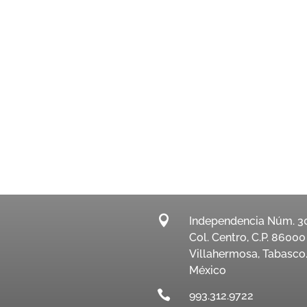

Independencia Núm. 3
Col. Centro, C.P. 86000
Villahermosa, Tabasco
México

993.312.9722