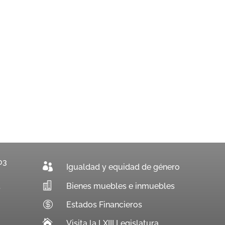
03

Igualdad y equidad de género

Bienes muebles e inmuebles
.

Estados Financieros

Visita la LXIII Legislatura