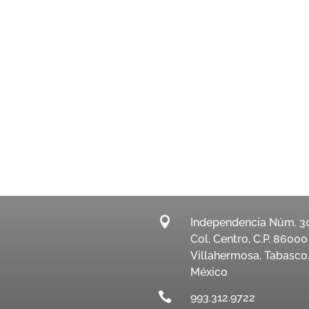

Independencia Núm. 3
Col. Centro, C.P. 86000
Villahermosa, Tabasco
México

993.312.9722