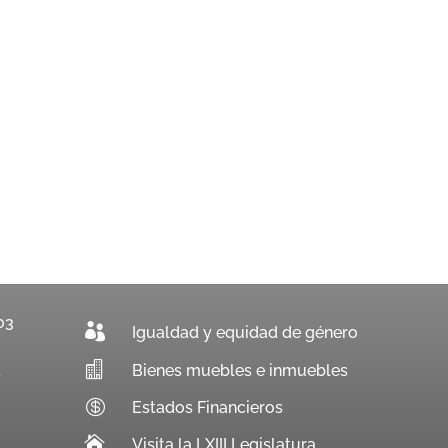
03

Igualdad y equidad de género

Bienes muebles e inmuebles
.

Estados Financieros

Visita la LXIII Legislatura