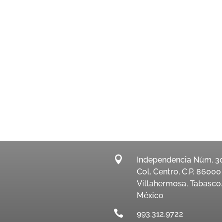

Independencia Núm. 3
Col. Centro, C.P. 86000
Villahermosa, Tabasco
México

993.312.9722