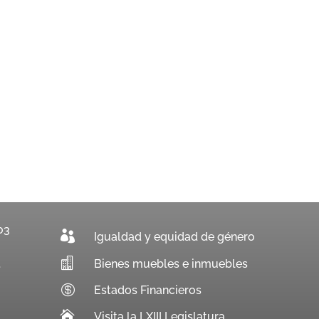
03

Igualdad y equidad de género

Bienes muebles e inmuebles
.

Estados Financieros

Visita la LXIII Legislatura