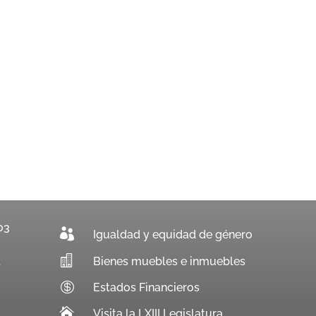
03

Igualdad y equidad de género

Bienes muebles e inmuebles
.

Estados Financieros

Visita la LXIII Legislatura