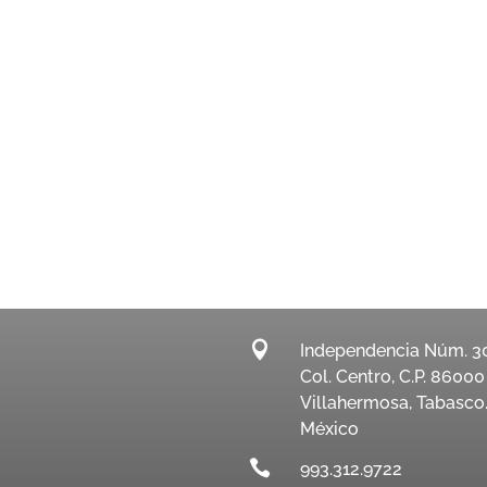

Independencia Núm. 3
Col. Centro, C.P. 86000
Villahermosa, Tabasco
México

993.312.9722