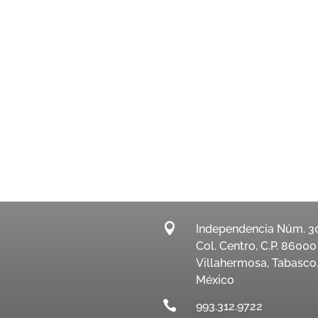

Independencia Núm. 3
Col. Centro, C.P. 86000
Villahermosa, Tabasco
México

993.312.9722