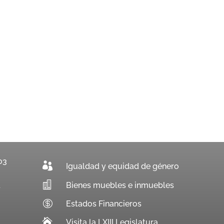
03

Igualdad y equidad de género

Bienes muebles e inmuebles
.

Estados Financieros

Visita la LXIII Legislatura