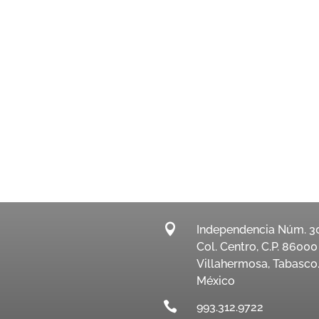

Independencia Núm. 3
Col. Centro, C.P. 86000
Villahermosa, Tabasco
México

993.312.9722