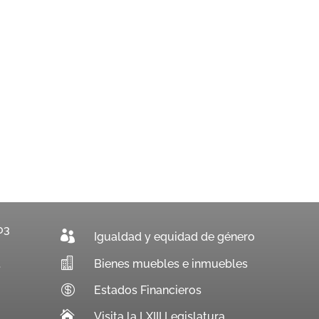
03

Igualdad y equidad de género

Bienes muebles e inmuebles
.

Estados Financieros

Visita la LXIII Legislatura