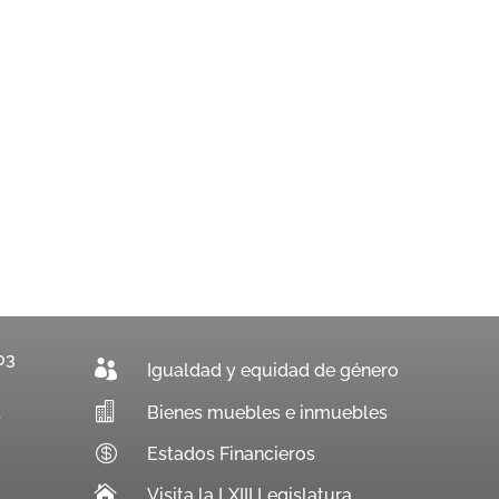
03

Igualdad y equidad de género

Bienes muebles e inmuebles
.

Estados Financieros

Visita la LXIII Legislatura