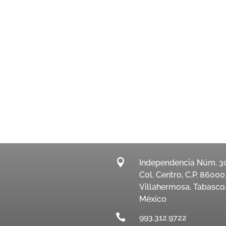

Independencia Núm. 3
Col. Centro, C.P. 86000
Villahermosa, Tabasco
México

993.312.9722