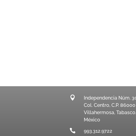

Independencia Núm. 3
Col. Centro, C.P. 86000
Villahermosa, Tabasco
México

993.312.9722