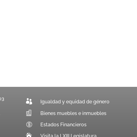
03

Igualdad y equidad de género

Bienes muebles e inmuebles
.

Estados Financieros

Visita la LXIII Legislatura