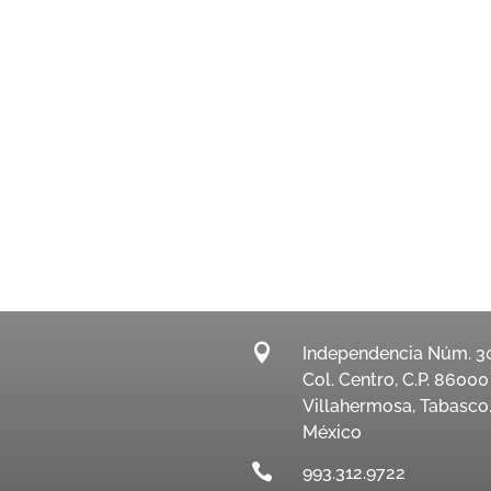

Independencia Núm. 3
Col. Centro, C.P. 86000
Villahermosa, Tabasco
México

993.312.9722