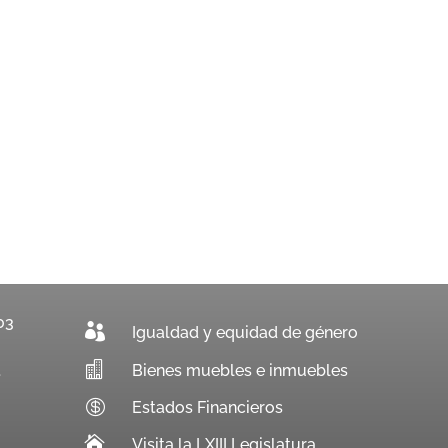
03

Igualdad y equidad de género

Bienes muebles e inmuebles
.

Estados Financieros

Visita la LXIII Legislatura