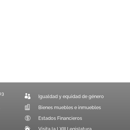
03

Igualdad y equidad de género

Bienes muebles e inmuebles
.

Estados Financieros

Visita la LXIII Legislatura