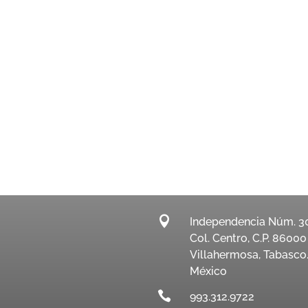

Independencia Núm. 3
Col. Centro, C.P. 86000
Villahermosa, Tabasco
México

993.312.9722