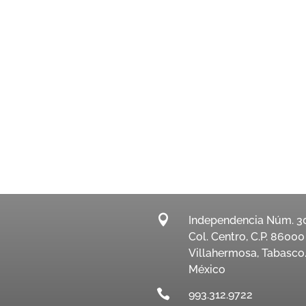

Independencia Núm. 3
Col. Centro, C.P. 86000
Villahermosa, Tabasco
México

993.312.9722