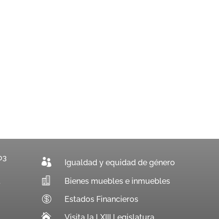
03

Igualdad y equidad de género

Bienes muebles e inmuebles
.

Estados Financieros

Visita la LXIII Legislatura