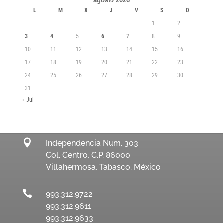
agosto 2026
L
M
X
J
V
S
D
1
2
3
4
5
6
7
8
9
10
11
12
13
14
15
16
17
18
19
20
21
22
23
24
25
26
27
28
29
30
31
« Jul

Independencia Núm. 303
Col. Centro, C.P. 86000
Villahermosa, Tabasco. México

993.312.9722
993.312.9611
993.312.9633