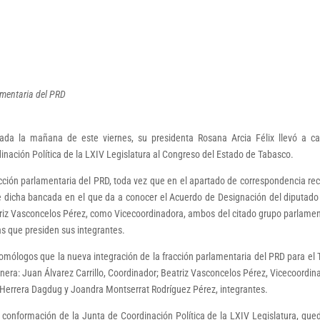
amentaria del PRD
da la mañana de este viernes, su presidenta Rosana Arcia Félix llevó a ca
dinación Política de la LXIV Legislatura al Congreso del Estado de Tabasco.
acción parlamentaria del PRD, toda vez que en el apartado de correspondencia rec
o de dicha bancada en el que da a conocer el Acuerdo de Designación del diputad
triz Vasconcelos Pérez, como Vicecoordinadora, ambos del citado grupo parlamen
ias que presiden sus integrantes.
 homólogos que la nueva integración de la fracción parlamentaria del PRD para el 
nera: Juan Álvarez Carrillo, Coordinador; Beatriz Vasconcelos Pérez, Vicecoordin
ey Herrera Dagdug y Joandra Montserrat Rodríguez Pérez, integrantes.
a conformación de la Junta de Coordinación Política de la LXIV Legislatura, qu