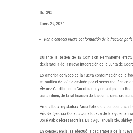
Bol 395
Enero 26, 2024
Dan a conocer nueva conformación de la fracción parl
Durante la sesión de la Comisión Permanente efectua
declaratoria de la nueva integración de la Junta de Coor
Lo anterior, derivado de la nueva conformación de la fr
se notificó del oficio enviado por el secretario técnic
Álvarez Carrillo, como Coordinador y de la diputada Bea
así también, de la ratificación de las comisiones ordinar
Ante ello, la legisladora Arcia Félix dio a conocer a sus
Año de Ejercicio Constitucional queda de la siguiente ma
José Pablo Flores Morales, Luis Aguilar Gallardo, Shirl
En consecuencia, se efectuó la declaratoria de la nuev