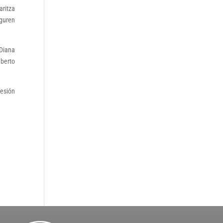
aritza
guren
 Diana
mberto
sesión