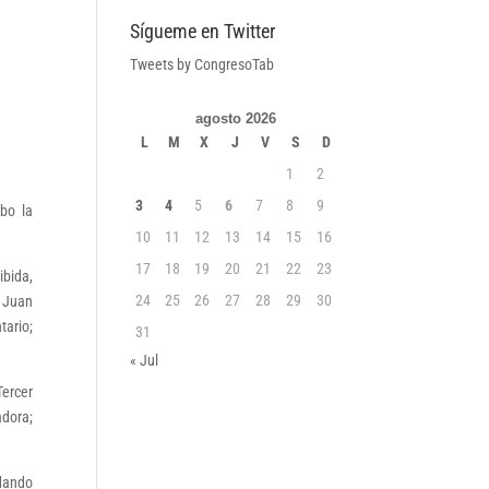
Sígueme en Twitter
Tweets by CongresoTab
agosto 2026
L
M
X
J
V
S
D
1
2
3
4
5
6
7
8
9
bo la
10
11
12
13
14
15
16
17
18
19
20
21
22
23
ibida,
24
25
26
27
28
29
30
o Juan
tario;
31
« Jul
Tercer
adora;
edando