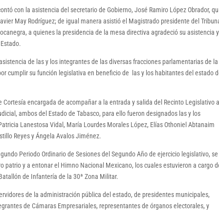
ntó con la asistencia del secretario de Gobierno, José Ramiro López Obrador, qu
vier May Rodríguez; de igual manera asistió el Magistrado presidente del Tribun
Bocanegra, a quienes la presidencia de la mesa directiva agradeció su asistencia 
l Estado.
asistencia de las y los integrantes de las diversas fracciones parlamentarias de l
r cumplir su función legislativa en beneficio de las y los habitantes del estado 
Cortesía encargada de acompañar a la entrada y salida del Recinto Legislativo a
Judicial, ambos del Estado de Tabasco, para ello fueron designados las y los
Patricia Lanestosa Vidal, María Lourdes Morales López, Elías Othoniel Abtanaim
stillo Reyes y Ángela Avalos Jiménez.
Segundo Periodo Ordinario de Sesiones del Segundo Año de ejercicio legislativo, se
baro patrio y a entonar el Himno Nacional Mexicano, los cuales estuvieron a cargo d
atallón de Infantería de la 30ª Zona Militar.
rvidores de la administración pública del estado, de presidentes municipales,
ntegrantes de Cámaras Empresariales, representantes de órganos electorales, y