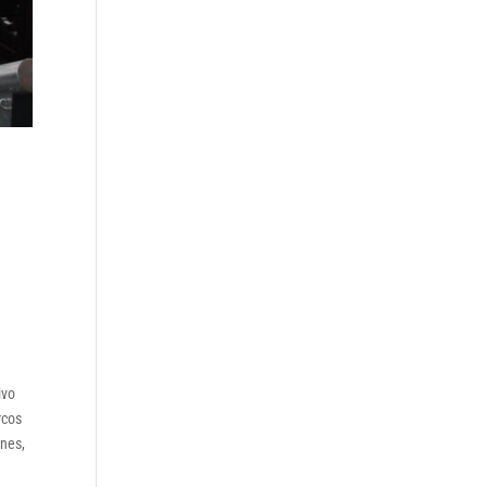
ivo
rcos
ones,