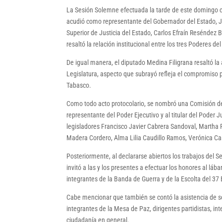
La Sesión Solemne efectuada la tarde de este domingo co
acudió como representante del Gobernador del Estado, Ja
Superior de Justicia del Estado, Carlos Efraín Reséndez 
resaltó la relación institucional entre los tres Poderes de
De igual manera, el diputado Medina Filigrana resaltó la 
Legislatura, aspecto que subrayó refleja el compromiso po
Tabasco.
Como todo acto protocolario, se nombró una Comisión de 
representante del Poder Ejecutivo y al titular del Poder 
legisladores Francisco Javier Cabrera Sandoval, Martha 
Madera Cordero, Alma Lilia Caudillo Ramos, Verónica Ca
Posteriormente, al declararse abiertos los trabajos del 
invitó a las y los presentes a efectuar los honores al lá
integrantes de la Banda de Guerra y de la Escolta del 37 B
Cabe mencionar que también se contó la asistencia de se
integrantes de la Mesa de Paz, dirigentes partidistas, i
ciudadanía en general.