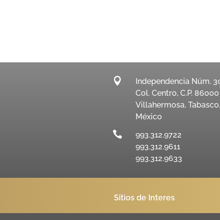

Independencia Núm. 3
Col. Centro, C.P. 86000
Villahermosa, Tabasco
México

993.312.9722
993.312.9611
993.312.9633
Sitios de Interes