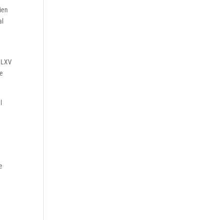
ien
al
y
a LXV
de
l
e