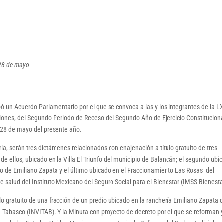
s 28 de mayo
 un Acuerdo Parlamentario por el que se convoca a las y los integrantes de la L
siones, del Segundo Periodo de Receso del Segundo Año de Ejercicio Constituciona
es 28 de mayo del presente año.
a, serán tres dictámenes relacionados con enajenación a título gratuito de tres
de ellos, ubicado en la Villa El Triunfo del municipio de Balancán; el segundo ubi
io de Emiliano Zapata y el último ubicado en el Fraccionamiento Las Rosas del
 de salud del Instituto Mexicano del Seguro Social para el Bienestar (IMSS Bienesta
o gratuito de una fracción de un predio ubicado en la ranchería Emiliano Zapata 
de Tabasco (INVITAB). Y la Minuta con proyecto de decreto por el que se reforman 