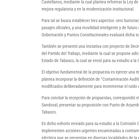
Castellanos, mediante la cual plantea reformar la Ley de
mejora regulatoria y en la modernización institucional.
Para tal se busca establecer tres aspectos: cero burocrac
pasajes oficiales, y una movilidad inteligente y de futur
Gobernación y Puntos Constitucionales evaluará dicha so
También se presentó una Iniciativa con proyecto de Decr
del Partido del Trabajo, mediante la cual se propone adicio
Estado de Tabasco, la cual se envió para su estudio a la 
El objetivo fundamental de la propuesta es ejercer una m
plantea incorporar la definición de “Contaminación Auditi
modificados deliberadamente para incrementar el ruido 
Para concluir la recepción de propuestas, correspondió el
Sandoval, presentar su proposición con Punto de Acuerdo,
Tabasco.
En dicho exhorto enviado para su estudio a la Comisión 
implementen acciones urgentes encaminadas a contrarres
eléctrica que se presentan en diversas localidades de la 