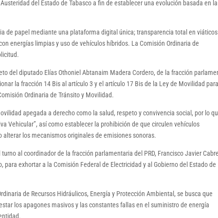
 Austeridad del Estado de Tabasco a fin de establecer una evolución basada en la
ia de papel mediante una plataforma digital única; transparencia total en viáticos
o con energías limpias y uso de vehículos híbridos. La Comisión Ordinaria de
licitud.
eto del diputado Elías Othoniel Abtanaim Madera Cordero, de la fracción parlame
nar la fracción 14 Bis al artículo 3 y el artículo 17 Bis de la Ley de Movilidad para
Comisión Ordinaria de Tránsito y Movilidad.
ovilidad apegada a derecho como la salud, respeto y convivencia social, por lo q
va Vehicular”, así como establecer la prohibición de que circulen vehículos
o alterar los mecanismos originales de emisiones sonoras.
 turno al coordinador de la fracción parlamentaria del PRD, Francisco Javier Cabr
 para exhortar a la Comisión Federal de Electricidad y al Gobierno del Estado de
Ordinaria de Recursos Hidráulicos, Energía y Protección Ambiental, se busca que
tar los apagones masivos y las constantes fallas en el suministro de energía
entidad.