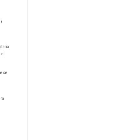
 y
ntaria
 el
ue se
era