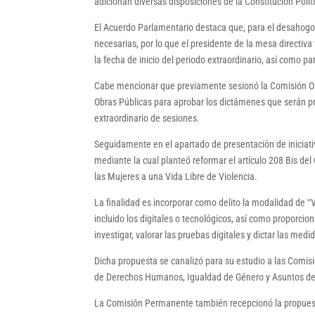
adicionan diversas disposiciones de la Constitución Polí
El Acuerdo Parlamentario destaca que, para el desahogo
necesarias, por lo que el presidente de la mesa directiva
la fecha de inicio del periodo extraordinario, así como p
Cabe mencionar que previamente sesionó la Comisión Or
Obras Públicas para aprobar los dictámenes que serán pr
extraordinario de sesiones.
Seguidamente en el apartado de presentación de iniciat
mediante la cual planteó reformar el artículo 208 Bis del
las Mujeres a una Vida Libre de Violencia.
La finalidad es incorporar como delito la modalidad de “
incluido los digitales o tecnológicos, así como proporcio
investigar, valorar las pruebas digitales y dictar las medi
Dicha propuesta se canalizó para su estudio a las Comisio
de Derechos Humanos, Igualdad de Género y Asuntos de 
La Comisión Permanente también recepcionó la propuest