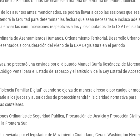
tica de los Estados Unidos Mexicanos en materia de Reforma del Poder Judicial.
 de los asuntos antes mencionados, se podrán llevar a cabo las sesiones que se
 tendrá la facultad para determinar las fechas que sean necesarias e incluso adel
ara enviar las comunicaciones respectivas a las y los diputados de la LXV Legislatu
dinaria de Asentamientos Humanos, Ordenamiento Territorial, Desarrollo Urbano
esentados a consideración del Pleno de la LXV Legislatura en el periodo
ivas, se presentó una enviada por el diputado Manuel Gurría Reséndez, de Morena
 Código Penal para el Estado de Tabasco y el artículo 9 de la Ley Estatal de Acces
Violencia Familiar Digital” cuando se ejerza de manera directa o por cualquier me
narle a los jueces y autoridades de protección tendrán la claridad normativa para
das cautelares.
nes Ordinarias de Seguridad Pública, Procuración de Justicia y Protección Civil; y
la Frontera Sur.
a enviada por el legislador de Movimiento Ciudadano, Gerald Washington Herre