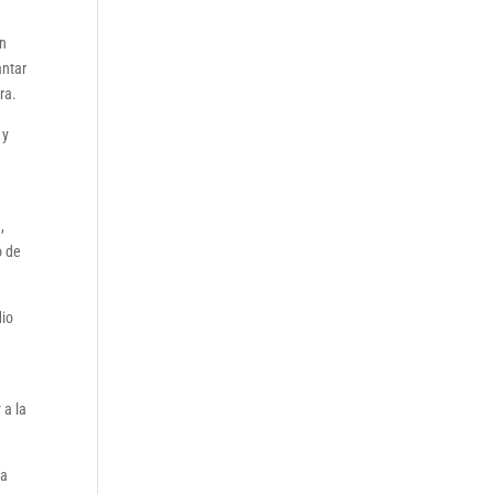
an
antar
ra.
 y
,
o de
dio
 a la
ra