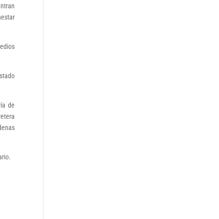
entran
nestar
redios
Estado
ría de
retera
rdenas
ario.