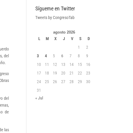
Sígueme en Twitter
Tweets by CongresoTab
agosto 2026
L
M
X
J
V
S
D
1
2
uerdo
s, del
3
4
5
6
7
8
9
año.
10
11
12
13
14
15
16
17
18
19
20
21
22
23
ngreso
 Obras
24
25
26
27
28
29
30
31
« Jul
vo del
denas,
mo de
de las