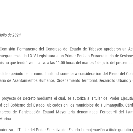
 julio de 2024
la Comisión Permanente del Congreso del Estado de Tabasco aprobaron un Ac
integrantes de la LXIV Legislatura a un Primer Período Extraordinario de Sesione
smo que tendrá verificativo a las 11:00 horas del martes 2 de julio del presente 
dicho período tiene como finalidad someter a consideración del Pleno del Co
naria de Asentamientos Humanos, Ordenamiento Territorial, Desarrollo Urbano y
 proyecto de Decreto mediante el cual, se autoriza al Titular del Poder Ejecuti
ad del Gobierno del Estado, ubicados en los municipios de Huimanguillo, Cár
resa de Participación Estatal Mayoritaria denominada Ferrocarril del Ist
 Marina.
torizar al Titular del Poder Ejecutivo del Estado la enajenación a título gratuito 