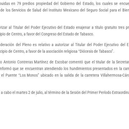
buidas en 79 predios propiedad del Gobierno del Estado, los cuales se encu
de los Servicios de Salud del Instituto Mexicano del Seguro Social para el Bie
izar al Titular del Poder Ejecutivo del Estado enajenar a título gratuito tres p
ipio de Centro, a favor del Congreso del Estado de Tabasco.
eración del Pleno es relativo a autorizar al Titular del Poder Ejecutivo del 
cipio de Centro, a favor de la asociación religiosa “Diócesis de Tabasco”.
o Antonio Contreras Martínez de Escobar comentó que el titular de la Secreta
informó que se encuentran atendiendo los hundimientos presentados en la car
n el Puente “Los Monos” ubicado en la salida de la carretera Villahermosa-Cá
 cabo el martes 2 de julio, al término de la Sesión del Primer Período Extraordin