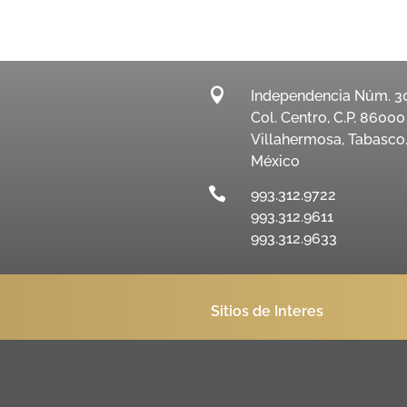

Independencia Núm. 3
Col. Centro, C.P. 86000
Villahermosa, Tabasco
México

993.312.9722
993.312.9611
993.312.9633
Sitios de Interes