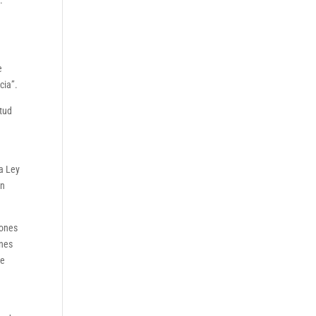
.
e
cia”.
itud
la Ley
ón
iones
ones
te