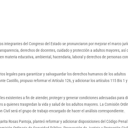
 los integrantes del Congreso del Estado se pronunciaron por mejorar el marco jurí
ransparencia, derechos de docentes, cuidado y protección a adultos mayores, así
, en materia educativa, ambiental, hacendaria, laboral y derechos de personas co
tos legales para garantizar y salvaguardar los derechos humanos de los adultos
e Castillo, propuso reformar el Artículo 126, y adicionar los artículos 115 Bis 1 
es existentes a fin de atender, proteger y generar condiciones adecuadas para d
es a quienes trasgredan la vida y salud de los adultos mayores. La Comisión Ordi
n Civil será el grupo de trabajo encargado de hacer el análisis correspondiente.
rgarita Rosas Pantoja, planteó reformar y adicionar disposiciones del Código Penal