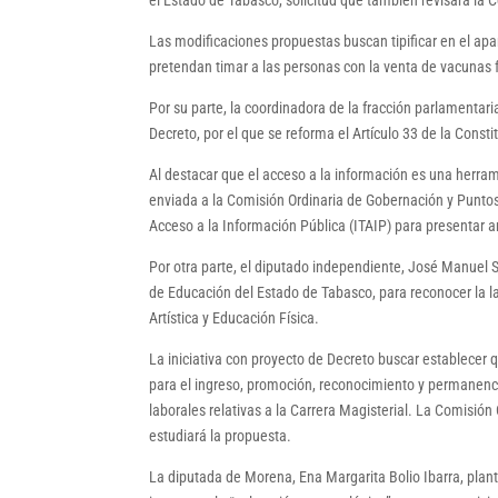
el Estado de Tabasco, solicitud que también revisará la C
Las modificaciones propuestas buscan tipificar en el ap
pretendan timar a las personas con la venta de vacunas f
Por su parte, la coordinadora de la fracción parlamentar
Decreto, por el que se reforma el Artículo 33 de la Const
Al destacar que el acceso a la información es una herra
enviada a la Comisión Ordinaria de Gobernación y Puntos
Acceso a la Información Pública (ITAIP) para presentar an
Por otra parte, el diputado independiente, José Manuel 
de Educación del Estado de Tabasco, para reconocer la l
Artística y Educación Física.
La iniciativa con proyecto de Decreto buscar establecer 
para el ingreso, promoción, reconocimiento y permanenci
laborales relativas a la Carrera Magisterial. La Comisión
estudiará la propuesta.
La diputada de Morena, Ena Margarita Bolio Ibarra, plant