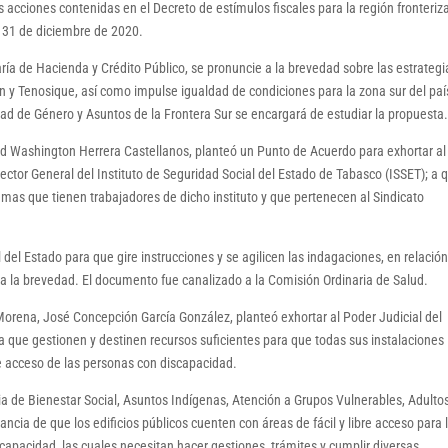
 acciones contenidas en el Decreto de estímulos fiscales para la región fronteriz
el 31 de diciembre de 2020.
ía de Hacienda y Crédito Público, se pronuncie a la brevedad sobre las estrategi
n y Tenosique, así como impulse igualdad de condiciones para la zona sur del paí
ad de Género y Asuntos de la Frontera Sur se encargará de estudiar la propuesta
ald Washington Herrera Castellanos, planteó un Punto de Acuerdo para exhortar al
irector General del Instituto de Seguridad Social del Estado de Tabasco (ISSET); a 
mas que tienen trabajadores de dicho instituto y que pertenecen al Sindicato
 del Estado para que gire instrucciones y se agilicen las indagaciones, en relación
e a la brevedad. El documento fue canalizado a la Comisión Ordinaria de Salud.
 Morena, José Concepción García González, planteó exhortar al Poder Judicial del
ra que gestionen y destinen recursos suficientes para que todas sus instalaciones
bre acceso de las personas con discapacidad.
ria de Bienestar Social, Asuntos Indígenas, Atención a Grupos Vulnerables, Adulto
cia de que los edificios públicos cuenten con áreas de fácil y libre acceso para 
capacidad, las cuales necesitan hacer gestiones, trámites y cumplir diversas