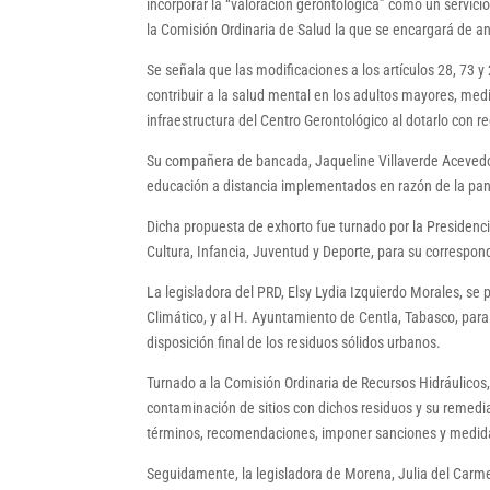
incorporar la “valoración gerontológica” como un servic
la Comisión Ordinaria de Salud la que se encargará de ana
Se señala que las modificaciones a los artículos 28, 73
contribuir a la salud mental en los adultos mayores, med
infraestructura del Centro Gerontológico al dotarlo con 
Su compañera de bancada, Jaqueline Villaverde Acevedo, 
educación a distancia implementados en razón de la pand
Dicha propuesta de exhorto fue turnado por la Presidenci
Cultura, Infancia, Juventud y Deporte, para su correspon
La legisladora del PRD, Elsy Lydia Izquierdo Morales, se 
Climático, y al H. Ayuntamiento de Centla, Tabasco, para
disposición final de los residuos sólidos urbanos.
Turnado a la Comisión Ordinaria de Recursos Hidráulicos,
contaminación de sitios con dichos residuos y su remedia
términos, recomendaciones, imponer sanciones y medida
Seguidamente, la legisladora de Morena, Julia del Carmen 