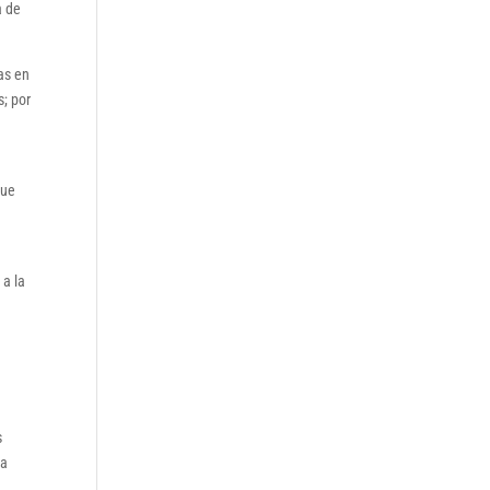
a de
as en
s; por
.
que
 a la
s
la