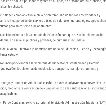
io básico de salud a personas mayores de 60 años, en aras mejorar su atención, s
lizar la solicitud.
 y 216 tienen como objetivo la prevención temprana de futuras enfermedades y
iante la incorporación del servicio básico de valoración gerontológica, aprovechan
recursos para su correcto funcionamiento.
solicitó exhortar a la Secretaría de Educación para que revise los sistemas de
emia, en escuelas públicas y privadas, de primaria y secundaria.
a de la Mesa Directiva a la Comisión Ordinaria de Educación, Ciencia y Tecnología
diente estudio.
pronunció por exhortar a la Secretaría de Bienestar, Sustentabilidad y Cambio
 que evalúen los sistemas de recolección, transporte, manejo, tratamiento y
 Energía y Protección Ambiental, el exhorto busca coadyuvar en la prevención de 
ción, mediante la verificación del cumplimiento de las autorizaciones, incluyend
s aplicables.
Pardo Contreras, solicitó exhortar al Servicio de Administración Tributaria (SAT)