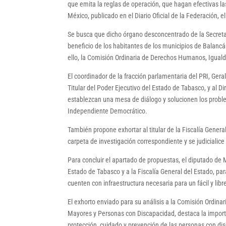
que emita la reglas de operación, que hagan efectivas las
México, publicado en el Diario Oficial de la Federación, 
Se busca que dicho órgano desconcentrado de la Secretar
beneficio de los habitantes de los municipios de Balancá
ello, la Comisión Ordinaria de Derechos Humanos, Iguald
El coordinador de la fracción parlamentaria del PRI, Ger
Titular del Poder Ejecutivo del Estado de Tabasco, y al D
establezcan una mesa de diálogo y solucionen los proble
Independiente Democrático.
También propone exhortar al titular de la Fiscalía General
carpeta de investigación correspondiente y se judicialic
Para concluir el apartado de propuestas, el diputado de
Estado de Tabasco y a la Fiscalía General del Estado, pa
cuenten con infraestructura necesaria para un fácil y li
El exhorto enviado para su análisis a la Comisión Ordina
Mayores y Personas con Discapacidad, destaca la importan
protección, cuidado y prevención de las personas con dis