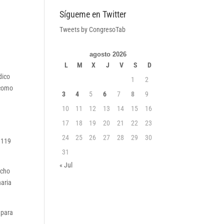
Sígueme en Twitter
Tweets by CongresoTab
agosto 2026
L
M
X
J
V
S
D
dico
1
2
 como
3
4
5
6
7
8
9
n
10
11
12
13
14
15
16
17
18
19
20
21
22
23
24
25
26
27
28
29
30
y 119
31
« Jul
icho
naria
 para