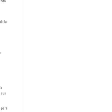
iendo
do la
,
la
o sus
, para