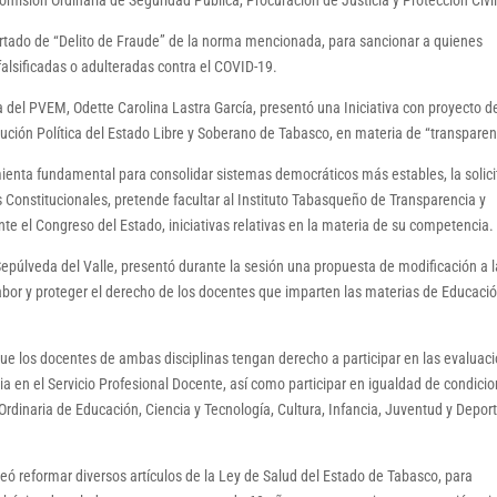
omisión Ordinaria de Seguridad Pública, Procuración de Justicia y Protección Civil
artado de “Delito de Fraude” de la norma mencionada, para sancionar a quienes
alsificadas o adulteradas contra el COVID-19.
ia del PVEM, Odette Carolina Lastra García, presentó una Iniciativa con proyecto d
itución Política del Estado Libre y Soberano de Tabasco, en materia de “transparen
mienta fundamental para consolidar sistemas democráticos más estables, la solic
 Constitucionales, pretende facultar al Instituto Tabasqueño de Transparencia y
te el Congreso del Estado, iniciativas relativas en la materia de su competencia.
Sepúlveda del Valle, presentó durante la sesión una propuesta de modificación a 
abor y proteger el derecho de los docentes que imparten las materias de Educaci
que los docentes de ambas disciplinas tengan derecho a participar en las evaluac
a en el Servicio Profesional Docente, así como participar en igualdad de condici
 Ordinaria de Educación, Ciencia y Tecnología, Cultura, Infancia, Juventud y Depor
eó reformar diversos artículos de la Ley de Salud del Estado de Tabasco, para