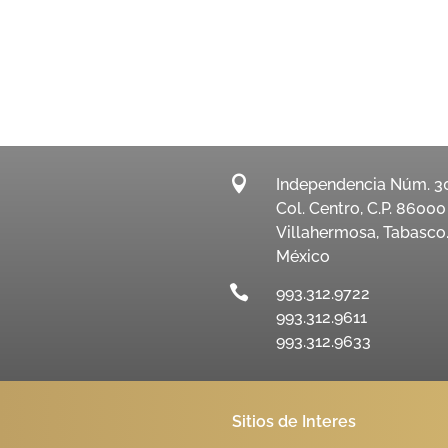

Independencia Núm. 3
Col. Centro, C.P. 86000
Villahermosa, Tabasco
México

993.312.9722
993.312.9611
993.312.9633
Sitios de Interes