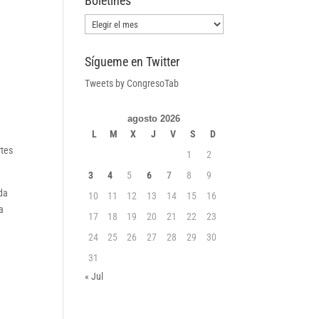
Boletines
Boletines
Sígueme en Twitter
Tweets by CongresoTab
agosto 2026
L
M
X
J
V
S
D
rtes
1
2
3
4
5
6
7
8
9
da
10
11
12
13
14
15
16
a
17
18
19
20
21
22
23
24
25
26
27
28
29
30
31
« Jul