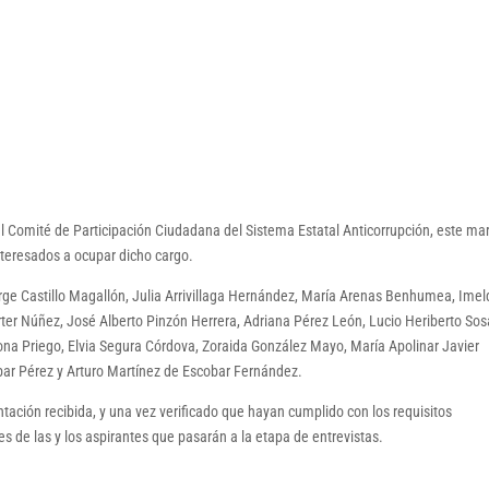
l Comité de Participación Ciudadana del Sistema Estatal Anticorrupción, este ma
nteresados a ocupar dicho cargo.
rge Castillo Magallón, Julia Arrivillaga Hernández, María Arenas Benhumea, Imel
rter Núñez, José Alberto Pinzón Herrera, Adriana Pérez León, Lucio Heriberto Sos
cona Priego, Elvia Segura Córdova, Zoraida González Mayo, María Apolinar Javier
ar Pérez y Arturo Martínez de Escobar Fernández.
tación recibida, y una vez verificado que hayan cumplido con los requisitos
s de las y los aspirantes que pasarán a la etapa de entrevistas.