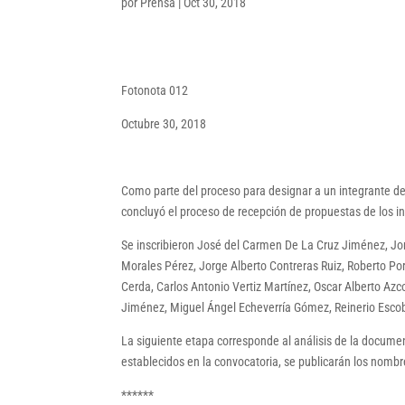
por
Prensa
|
Oct 30, 2018
Fotonota 012
Octubre 30, 2018
Como parte del proceso para designar a un integrante de
concluyó el proceso de recepción de propuestas de los i
Se inscribieron José del Carmen De La Cruz Jiménez, Jo
Morales Pérez, Jorge Alberto Contreras Ruiz, Roberto Po
Cerda, Carlos Antonio Vertiz Martínez, Oscar Alberto Az
Jiménez, Miguel Ángel Echeverría Gómez, Reinerio Escob
La siguiente etapa corresponde al análisis de la documen
establecidos en la convocatoria, se publicarán los nombre
******