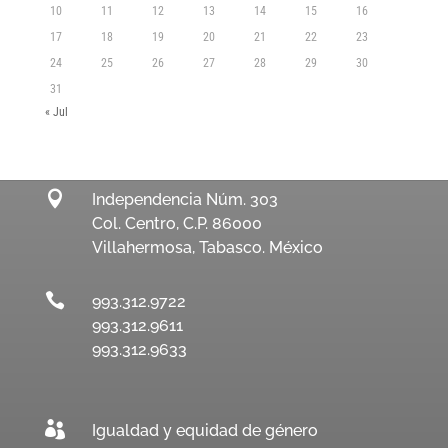
10
11
12
13
14
15
16
17
18
19
20
21
22
23
24
25
26
27
28
29
30
31
« Jul

Independencia Núm. 303
Col. Centro, C.P. 86000
Villahermosa, Tabasco. México

993.312.9722
993.312.9611
993.312.9633

Igualdad y equidad de género