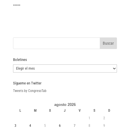
*****
Boletines
Boletines
Sígueme en Twitter
Tweets by CongresoTab
agosto 2026
L
M
X
J
V
S
D
1
2
3
4
5
6
7
8
9