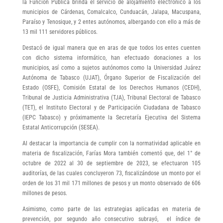
la Función Pública brinda el servicio de alojamiento electrónico a los
municipios de Cárdenas, Comalcalco, Cunduacán, Jalapa, Macuspana,
Paraíso y Tenosique, y 2 entes autónomos, albergando con ello a más de
13 mil 111 servidores públicos.
Destacó de igual manera que en aras de que todos los entes cuenten
con dicho sistema informático, han efectuado donaciones a los
municipios, así como a sujetos autónomos como la Universidad Juárez
Autónoma de Tabasco (UJAT), Órgano Superior de Fiscalización del
Estado (OSFE), Comisión Estatal de los Derechos Humanos (CEDH),
Tribunal de Justicia Administrativa (TJA), Tribunal Electoral de Tabasco
(TET), el Instituto Electoral y de Participación Ciudadana de Tabasco
(IEPC Tabasco) y próximamente la Secretaría Ejecutiva del Sistema
Estatal Anticorrupción (SESEA).
Al destacar la importancia de cumplir con la normatividad aplicable en
materia de fiscalización, Farías Mora también comentó que, del 1° de
octubre de 2022 al 30 de septiembre de 2023, se efectuaron 105
auditorías, de las cuales concluyeron 73, fiscalizándose un monto por el
orden de los 31 mil 171 millones de pesos y un monto observado de 606
millones de pesos.
Asimismo, como parte de las estrategias aplicadas en materia de
prevención, por segundo año consecutivo subrayó, el índice de