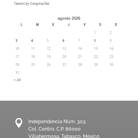
Tweets by CongresoTab
agosto 2026
L
M
X
J
V
S
D
1
2
3
4
5
6
7
8
9
10
11
12
13
14
15
16
17
18
19
20
21
22
23
24
25
26
27
28
29
30
31
« Jul

Independencia Núm. 303
Col. Centro, C.P. 86000
Villahermosa, Tabasco. México