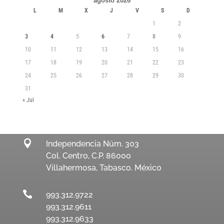
agosto 2026
L
M
X
J
V
S
D
1
2
3
4
5
6
7
8
9
10
11
12
13
14
15
16
17
18
19
20
21
22
23
24
25
26
27
28
29
30
31
« Jul

Independencia Núm. 303
Col. Centro, C.P. 86000
Villahermosa, Tabasco. México

993.312.9722
993.312.9611
993.312.9633