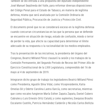
También se dio entrada a una propuesta del diputado independiente
José Manuel Sepúlveda del Valle, para reformar diversas disposiciones
del Código Penal para el Estado de Tabasco, en materia de legítima
defensa, misma que será analizada por la Comisión Ordinaria de
Seguridad Pública, Procuración de Justicia y Protección Civil.
El documento prevé que no se considerará exceso en la legítima defensa
cuando concurran circunstancias en las que la persona que se defiende
se encuentre en situación de riesgo, estado de confusión, miedo o terror
de perder la vida, que afecte su capacidad para determinar el límite
adecuado de su respuesta o la racionalidad de los medios empleados.
Tras la presentación de las iniciativas, la presidenta del órgano del
Congreso, Beatriz Milland Pérez clausuró la sesión y los trabajos de la
Comisión Permanente, del Segundo Periodo de Receso del Primer Año de
Ejercicio Constitucional de la LXIII Legislatura, comprendido del 16 de
mayo al 4 de septiembre de 2019.
Integraron dicho grupo de trabajo los legisladores Beatriz Milland Pérez
como Presidenta; Agustín Silva Vidal, como Vicepresidente; Katia
Ornelas Gil y Odette Carolina Lastra García, como secretarias, mientras
que como vocales fungieron María Esther Zapata Zapata, Daniel Cubero
Cabrales y Luis Ernesto Ortiz Catalá; y como suplentes, Exequias Braulio
Escalante Castillo, Patricia Hernández Calderón y Nicolás Carlos Bellizia