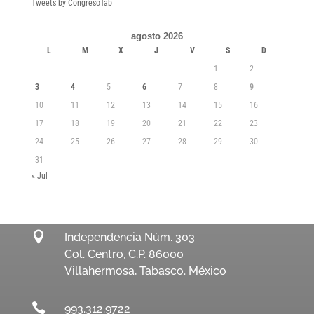
Tweets by CongresoTab
agosto 2026
L
M
X
J
V
S
D
1
2
3
4
5
6
7
8
9
10
11
12
13
14
15
16
17
18
19
20
21
22
23
24
25
26
27
28
29
30
31
« Jul

Independencia Núm. 303
Col. Centro, C.P. 86000
Villahermosa, Tabasco. México

993.312.9722