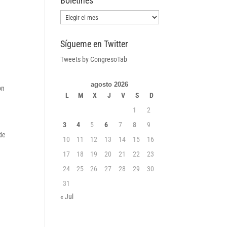
Boletines
Boletines
Sígueme en Twitter
Tweets by CongresoTab
agosto 2026
on
L
M
X
J
V
S
D
1
2
3
4
5
6
7
8
9
de
10
11
12
13
14
15
16
17
18
19
20
21
22
23
24
25
26
27
28
29
30
31
« Jul