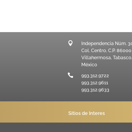

Independencia Núm. 3
Col. Centro, C.P. 86000
Villahermosa, Tabasco
México

993.312.9722
993.312.9611
993.312.9633
Sitios de Interes