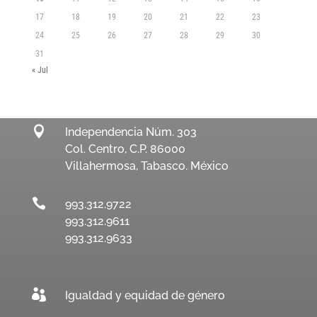
17
18
19
20
21
22
23
24
25
26
27
28
29
30
31
« Jul

Independencia Núm. 303
Col. Centro, C.P. 86000
Villahermosa, Tabasco. México

993.312.9722
993.312.9611
993.312.9633

Igualdad y equidad de género