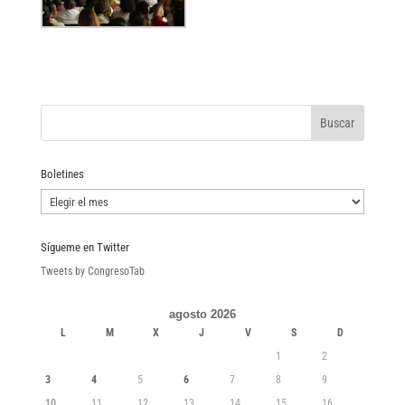
Boletines
Boletines
Sígueme en Twitter
Tweets by CongresoTab
agosto 2026
L
M
X
J
V
S
D
1
2
3
4
5
6
7
8
9
10
11
12
13
14
15
16