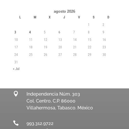
agosto 2026
L
M
X
J
V
S
D
1
2
3
4
5
6
7
8
9
10
11
12
13
14
15
16
17
18
19
20
21
22
23
24
25
26
27
28
29
30
31
« Jul

Independencia Núm. 303
Col. Centro, C.P. 86000
Villahermosa, Tabasco. México

993.312.9722