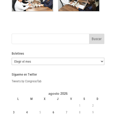
Boletines
Boletines
Sígueme en Twitter
Tweets by CongresoTab
agosto 2026
L
M
X
J
V
S
D
1
2
3
4
5
6
7
8
9