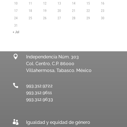
10
11
12
13
14
15
16
17
18
19
20
21
22
23
24
25
26
27
28
29
30
31
« Jul

Independencia Núm. 303
Col. Centro, C.P. 86000
Villahermosa, Tabasco. México

993.312.9722
993.312.9611
993.312.9633

Igualdad y equidad de género