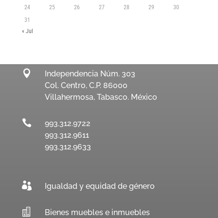
24
25
26
27
28
29
30
31
« Jul

Independencia Núm. 303
Col. Centro, C.P. 86000
Villahermosa, Tabasco. México

993.312.9722
993.312.9611
993.312.9633

Igualdad y equidad de género

Bienes muebles e inmuebles