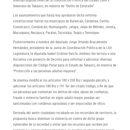
diversas disposiciones de la Constitución Política del Estado Libre y
Soberano de Tabasco, en materia de “Delito de Extorsión”.
Los ayuntamientos que hasta hoy aprobaron dicha reforma
constitucional fueron los municipios de Balancán, Cárdenas, Centla,
Comalcalco, Cunduacán, Huimanguillo, Jalapa, Jalpa de Méndez, Jonuta,
Macuspana, Nacajuca, Paraíso, Tacotalpa, Teapa y Tenosique.
Posteriormente a nombre del diputado Jorge Orlando Bracamonte
Hernández, presidente de la Junta de Coordinación Política de la LXV
Legislatura, la diputada Isabel Cristina García Jiménez dio lectura a una
Iniciativa con proyecto de Decreto para reformar y adicionar diversas
disposiciones del Código Penal para el Estado de Tabasco, en materia de
“Protección a las personas adultas mayores”.
Se plantea modificar los artículos 180 y 208 Bis I segundo párrafo, y
adicionar los artículos 188 Bis y 191 Ter del citado Código, a fin de que
las personas que comentan los delitos de robo, abuso de confianza,
fraude o violencia familiar en algún adulto mayor, puedan ser
sancionadas con condenas agravadas, y ser enjuiciadas de oficio.
Derivada del sentir ciudadano recabado en los recorridos de territorio, la
propuesta busca disminuir la violencia en contra de dicho grupo
vulnerable de la sociedad y evitar que los recursos que reciben por