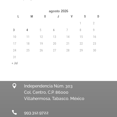
agosto 2026
L
M
X
J
V
S
D
1
2
3
4
5
6
7
8
9
10
11
12
13
14
15
16
17
18
19
20
21
22
23
24
25
26
27
28
29
30
31
« Jul

Independencia Núm. 303
Col. Centro, C.P. 86000
Villahermosa, Tabasco. México

993.312.9722