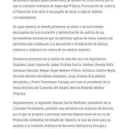
pensiones o apoyos gubernamentales, se queden en otras manos, por lo
que la Comisión Ordinaria de Seguridad Pública, Procuración de Justicia
y Protección Civil será la encargada de llevar a cabo el análisis
correspondiente.
De igual manera, el interés primordial es dotar a las autoridades
encargadas de la procuración y administración de justicia de las
herramientas necesarias que les permitan aplicar de mejor manera las
sanciones que coadyuven a la prevención y erradicación de abusos,
violencia o maltratos en contra de los adultos mayores.
Estuvieron presentes en la sesión de este día las y los legisladores
Orquídea López Yzquierdo, Isabel Cristina García Jiménez, Brenda Sofía
Arenazas Sánchez, Miguel Ángel Moheno Piñera, Verónica Castillo Reyes,
Gerardo Antonio Hernández Alejandro, Jorge Orlando Bracamonte
Hernández, y Pedro Palomeque Calzada; así como el presidente de la
mesa directiva del Congreso del Estado, Marcos Rosendo Medina
Filigrana.
Seguidamente, el legislador Manuel Gurría Reséndez, presidente de la
Comisión Permanente, presentó una Iniciativa con proyecto de Decreto
por el que se propone y adicionar diversas disposiciones de la Ley de
Protección Ambiental del Estado de Tabasco, la cual se envió para su
análisis a la Comisión Ordinaria de Recursos Hidráulicos, Energía y