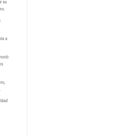
ue su
smo.
a
nta a
noció
os
ero,
.
aldad