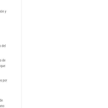
ión y
o del
do de
y que
os por
 de
mano