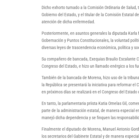
Dicho exhorto turnado a la Comisión Ordinaria de Salud, 
Gobierno del Estado, y el titular de la Comisión Estat
atención de dicha enfermedad.
Posteriormente, en asuntos generales la diputada Karla 
Gobernación y Puntos Constitucionales, la voluntad polít
diversas leyes de trascendencia económica, política y soc
Su compañero de bancada, Exequias Braulio Escalante Ca
Congreso del Estado, e hizo un llamado enérgico a los fu
También de la bancada de Morena, hizo uso de la tribun
la República se presentará la iniciativa para reformar el
en próximos días se realizará en el Congreso del Estado 
En tanto, la parlamentaria priista Katia Ornelas Gil, com
parte de la administración estatal, de manera especial en 
manejó dicha dependencia y se finquen las responsabili
Finalmente el diputado de Morena, Manuel Antonio Gordil
los secretarios del Gabinete Estatal y de manera especi