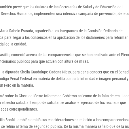
también prevé que los titulares de las Secretarías de Salud y de Educación del
al de Derechos Humanos, implementen una intensiva campaña de prevención, detecc
María Rabelo Estrada, agradeció a los integrantes de la Comisión Ordinaria de
ica para llegar a los consensos en la aprobación de los dictámenes para reformar
ial de la entidad.
stillo, comentó acerca de las comparecencias que se han realizado ante el Plen
ncionarios públicos para que actúen con altura de miras.
a la diputada Sheila Guadalupe Cadena Nieto, para dar a conocer que en el Sena
 Código Penal Federal en materia de delito contra la intimidad e imagen personal 
un Foro en la materia.
entó sobre la Glosa del Sexto Informe de Gobierno así como de la falta de resultad
el sector salud, al tiempo de solicitar se analice el ejercicio de los recursos que
dades correspondientes.
lo Bonfil, también emitió sus consideraciones en relación a las comparecencias
al se refirió al tema de seguridad pública. De la misma manera señaló que de la 