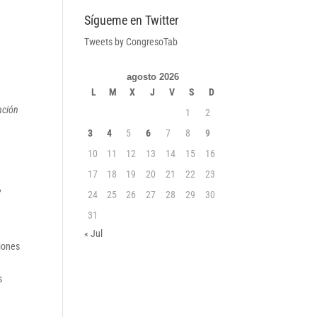
Sígueme en Twitter
Tweets by CongresoTab
agosto 2026
L
M
X
J
V
S
D
nción
1
2
3
4
5
6
7
8
9
10
11
12
13
14
15
16
17
18
19
20
21
22
23
,
24
25
26
27
28
29
30
31
« Jul
iones
s