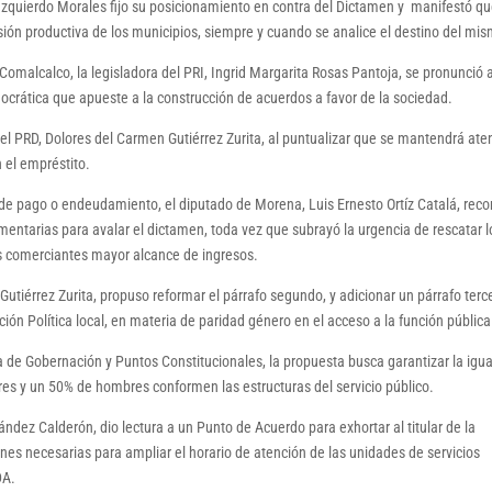
ia Izquierdo Morales fijo su posicionamiento en contra del Dictamen y manifestó q
rsión productiva de los municipios, siempre y cuando se analice el destino del mi
 Comalcalco, la legisladora del PRI, Ingrid Margarita Rosas Pantoja, se pronunció 
ocrática que apueste a la construcción de acuerdos a favor de la sociedad.
el PRD, Dolores del Carmen Gutiérrez Zurita, al puntualizar que se mantendrá ate
 el empréstito.
de pago o endeudamiento, el diputado de Morena, Luis Ernesto Ortíz Catalá, reco
mentarias para avalar el dictamen, toda vez que subrayó la urgencia de rescatar l
s comerciantes mayor alcance de ingresos.
utiérrez Zurita, propuso reformar el párrafo segundo, y adicionar un párrafo terc
ción Política local, en materia de paridad género en el acceso a la función pública
ia de Gobernación y Puntos Constitucionales, la propuesta busca garantizar la igu
res y un 50% de hombres conformen las estructuras del servicio público.
ez Calderón, dio lectura a un Punto de Acuerdo para exhortar al titular de la
ones necesarias para ampliar el horario de atención de las unidades de servicios
DA.