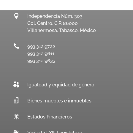

Independencia Núm. 303
Col. Centro, C.P. 86000
Villahermosa, Tabasco. México

993.312.9722
993.312.9611
993.312.9633

Igualdad y equidad de género

Bienes muebles e inmuebles

Estados Financieros

Visita la LXIII Legislatura