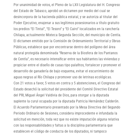
Por unanimidad de votos, el Pleno de la LXII Legislatura del H. Congreso
del Estado de Tabasco, aprobó un dictamen por medio del cual se
desincorpora de la hacienda pública estatal, y se autoriza al titular del
Poder Ejecutivo, enajenar a sus legítimos posesionarios a título gratuito
los predios “El Tintal”, “El Tesoro” y “El Cairo” localizados en la ranchería
Chilapa, actualmente Mixteca Segunda Sección, del municipio de Centla.
El dictamen emitido por la Comisión de Ordenamiento Territorial y Obras
Públicas, establece que por encontrarse dentro del polígono del área
natural protegida denominada “Reserva de la Biosfera de los Pantanos
de Centla”, es necesario intensificar entre sus habitantes las viviendas y
propiciar entre el diseño de casas tipo palafitos, fortalecer y promover el
desarrollo de ganadería de bajo esquema, evitar el escurrimiento de
aguas negras al Río Chilapa y promover uso de letrinas ecológicas.
Con 21 votos a favor, 5 votos en contra y 5 abstenciones, el Congreso del
Estado desechó la solicitud del presidente del Comité Directivo Estatal
del PRI, Miguel Ángel Valdivia de Dios, para otorgar a la diputada
suplente la curul ocupada por la diputada Patricia Hernández Calderón.
El Acuerdo Parlamentario presentado por la Mesa Directiva del Segundo
Periodo Ordinario de Sesiones, considera improcedente e infundada la
solicitud en mención, toda vez que no existe imputación alguna relativa
con las responsabilidades y faltas a la disciplina parlamentaria que
establecen el código de conducta de los diputados, ni tampoco