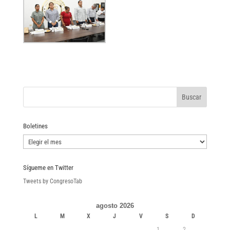
Boletines
Boletines
Sígueme en Twitter
Tweets by CongresoTab
agosto 2026
L
M
X
J
V
S
D
1
2