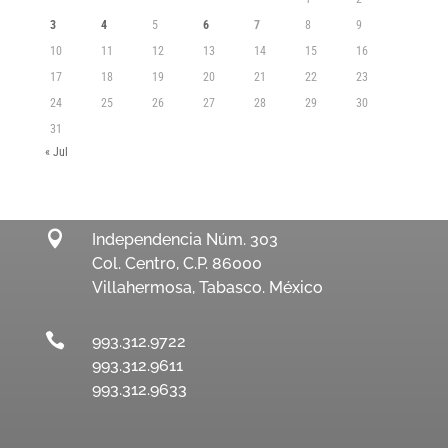
3
4
5
6
7
8
9
10
11
12
13
14
15
16
17
18
19
20
21
22
23
24
25
26
27
28
29
30
31
« Jul

Independencia Núm. 303
Col. Centro, C.P. 86000
Villahermosa, Tabasco. México

993.312.9722
993.312.9611
993.312.9633