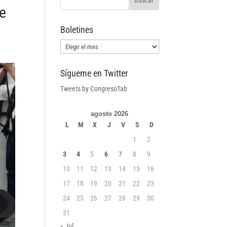
de
Boletines
Boletines
Sígueme en Twitter
Tweets by CongresoTab
agosto 2026
L
M
X
J
V
S
D
1
2
3
4
5
6
7
8
9
10
11
12
13
14
15
16
17
18
19
20
21
22
23
24
25
26
27
28
29
30
31
« Jul