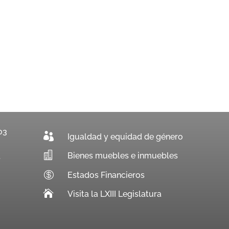
03

Igualdad y equidad de género

Bienes muebles e inmuebles
.

Estados Financieros

Visita la LXIII Legislatura