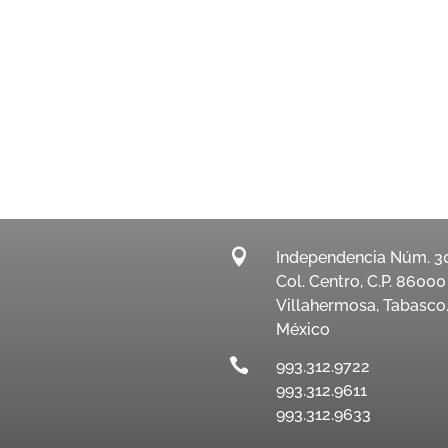

Independencia Núm. 3
Col. Centro, C.P. 86000
Villahermosa, Tabasco
México

993.312.9722
993.312.9611
993.312.9633