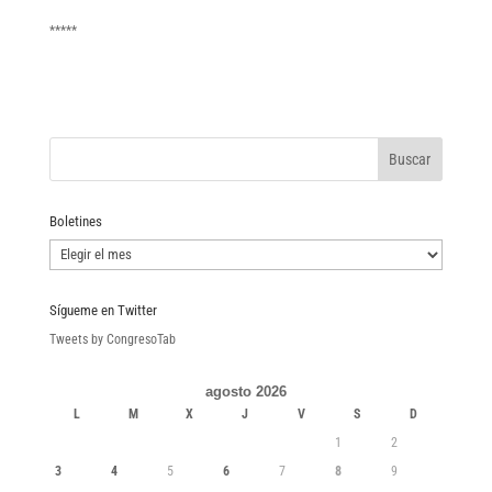
*****
Boletines
Boletines
Sígueme en Twitter
Tweets by CongresoTab
agosto 2026
L
M
X
J
V
S
D
1
2
3
4
5
6
7
8
9