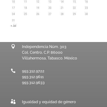
10
11
12
13
14
15
16
17
18
19
20
21
22
23
24
25
26
27
28
29
30
31
« Jul

Independencia Núm. 303
Col. Centro, C.P. 86000
Villahermosa, Tabasco. México

993.312.9722
993.312.9611
993.312.9633

Igualdad y equidad de género