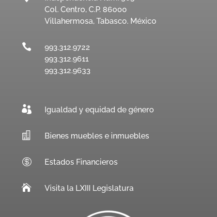
Col. Centro, C.P. 86000
Villahermosa, Tabasco. México

993.312.9722
993.312.9611
993.312.9633

Igualdad y equidad de género

Bienes muebles e inmuebles

Estados Financieros

Visita la LXIII Legislatura