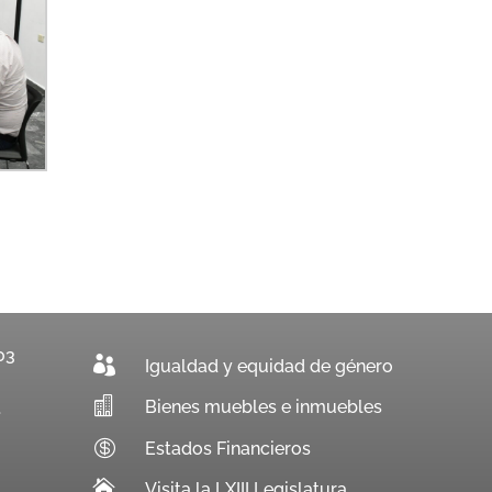
03

Igualdad y equidad de género

Bienes muebles e inmuebles
.

Estados Financieros

Visita la LXIII Legislatura