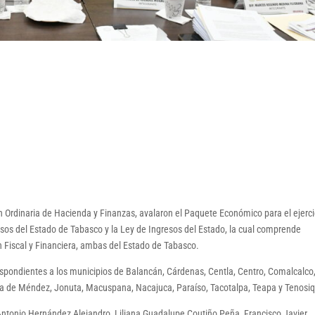
ón Ordinaria de Hacienda y Finanzas, avalaron el Paquete Económico para el ejerci
esos del Estado de Tabasco y la Ley de Ingresos del Estado, la cual comprende
n Fiscal y Financiera, ambas del Estado de Tabasco.
spondientes a los municipios de Balancán, Cárdenas, Centla, Centro, Comalcalco
pa de Méndez, Jonuta, Macuspana, Nacajuca, Paraíso, Tacotalpa, Teapa y Tenosi
o Antonio Hernández Alejandro, Liliana Guadalupe Coutiño Peña, Francisco Javier