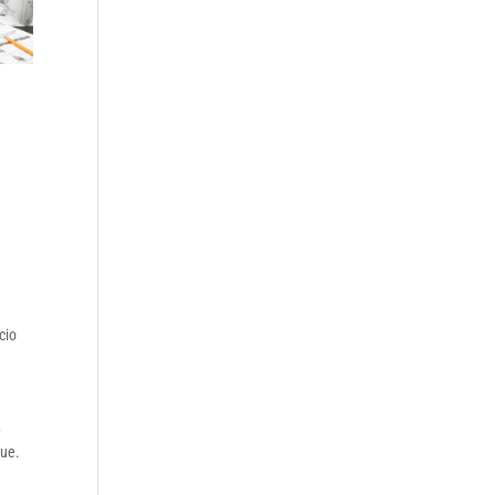
cio
,
que.