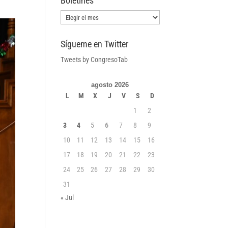
Boletines
Boletines
Sígueme en Twitter
Tweets by CongresoTab
agosto 2026
L
M
X
J
V
S
D
1
2
3
4
5
6
7
8
9
10
11
12
13
14
15
16
17
18
19
20
21
22
23
24
25
26
27
28
29
30
31
« Jul