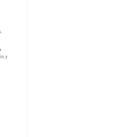
,
a
co, y