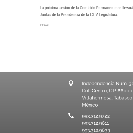
La próxima sesión de la Comisión Permanente se llevará a
Juntas de la Presidencia de la LXIV Legislatura.
*****

Independencia Núm. 3
Col. Centro, C.P. 86000
Villahermosa, Tabasco
México

993.312.9722
993.312.9611
993.312.9633