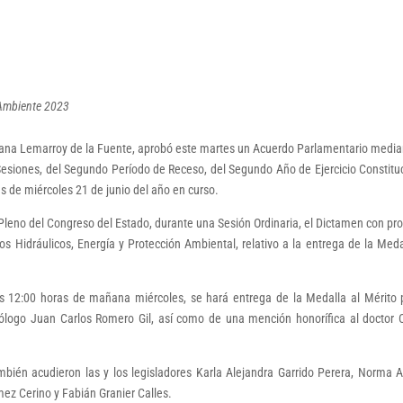
 Ambiente 2023
iana Lemarroy de la Fuente, aprobó este martes un Acuerdo Parlamentario media
Sesiones, del Segundo Período de Receso, del Segundo Año de Ejercicio Constitu
ras de miércoles 21 de junio del año en curso.
Pleno del Congreso del Estado, durante una Sesión Ordinaria, el Dictamen con pr
s Hidráulicos, Energía y Protección Ambiental, relativo a la entrega de la Meda
 12:00 horas de mañana miércoles, se hará entrega de la Medalla al Mérito 
ólogo Juan Carlos Romero Gil, así como de una mención honorífica al doctor 
bién acudieron las y los legisladores Karla Alejandra Garrido Perera, Norma A
ez Cerino y Fabián Granier Calles.