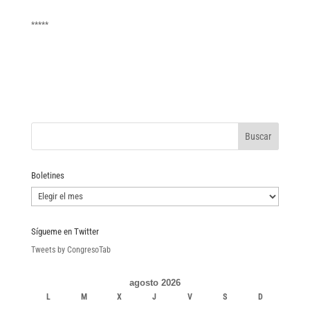
*****
Boletines
Boletines
Sígueme en Twitter
Tweets by CongresoTab
agosto 2026
L
M
X
J
V
S
D