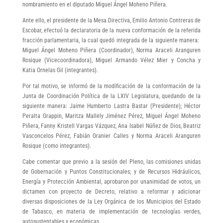
nombramiento en el diputado Miguel Ángel Moheno Piñera.
Ante ello, el presidente de la Mesa Directiva, Emilio Antonio Contreras de
Escobar, efectuó la declaratoria de la nueva conformación de la referida
fracción parlamentaria, la cual quedó integrada de la siguiente manera:
Miguel Ángel Moheno Piñera (Coordinador), Norma Araceli Aranguren
Rosique (Vicecoordinadora), Miguel Armando Vélez Mier y Concha y
Katia Ornelas Gil (integrantes).
Por tal motivo, se informó de la modificación de la conformación de la
Junta de Coordinación Política de la LXIV Legislatura, quedando de la
siguiente manera: Jaime Humberto Lastra Bastar (Presidente); Héctor
Peralta Grappin, Maritza Mallely Jiménez Pérez, Miguel Ángel Moheno
Piñera, Fanny Kristell Vargas Vázquez, Ana Isabel Núñez de Dios, Beatriz
Vasconcelos Pérez, Fabián Granier Calles y Norma Araceli Aranguren
Rosique (como integrantes).
Cabe comentar que previo a la sesión del Pleno, las comisiones unidas
de Gobernación y Puntos Constitucionales; y de Recursos Hidráulicos,
Energía y Protección Ambiental, aprobaron por unanimidad de votos, un
dictamen con proyecto de Decreto, relativo a reformar y adicionar
diversas disposiciones de la Ley Orgánica de los Municipios del Estado
de Tabasco, en materia de implementación de tecnologías verdes,
autosustentables y económicas.