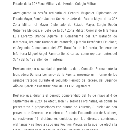
Estado, de la 30ª Zona Militar y del Heroico Colegio Militar.
Atestiguaron la sesión ordinaria el General Brigadier Diplomado de
Estado Mayor, Román Jacinto González, Jefe del Estado Mayor de la 30ª
Zona Militar; el Mayor Diplomado de Estado Mayor, Sergio Rubén
Gutiérrez Melgoza; el Jefe de la 30ª Zona Militar, Coronel de Infantería
Luis Lorenzo Grande Aguirre; el Comandante del 37° Batallón de
Infantería, Teniente Coronel de Infantería, Epifanio Hernández Feliciano;
el Segundo Comandante del 37° Batallón de Infantería, Teniente de
Infantería Miguel Ángel Ramírez González; así como representantes del
37° y del 57° Batallón de Infantería.
Previamente, en su calidad de presidenta de la Comisión Permanente, la
legisladora Dariana Lemarroy de la Fuente, presentó un informe de los
asuntos tratados durante el Segundo Período de Receso, del Segundo
Año de Ejercicio Constitucional, de la LXIV Legislatura.
Destacó que, durante el período comprendido del 16 de mayo al 4 de
septiembre de 2023, se efectuaron 17 sesiones ordinarias, en donde se
presentaron 5 proposiciones con puntos de Acuerdo, 8 iniciativas con
proyecto de Decreto, se celebró un Período Extraordinario de Sesiones,
se recibieron 16 dictámenes emitidos por las diversas comisiones
ordinarias y se llevó a cabo una Reunión Previa, en la que fue electa la