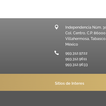

Independencia Núm. 3
Col. Centro, C.P. 86000
Villahermosa, Tabasco
México

993.312.9722
993.312.9611
993.312.9633
Sitios de Interes