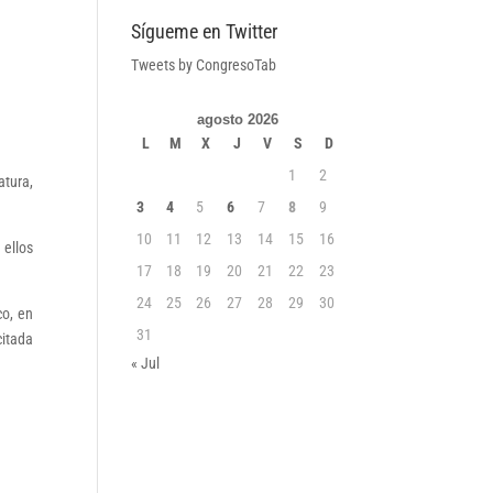
Sígueme en Twitter
Tweets by CongresoTab
agosto 2026
L
M
X
J
V
S
D
1
2
atura,
3
4
5
6
7
8
9
10
11
12
13
14
15
16
 ellos
17
18
19
20
21
22
23
24
25
26
27
28
29
30
co, en
31
citada
« Jul