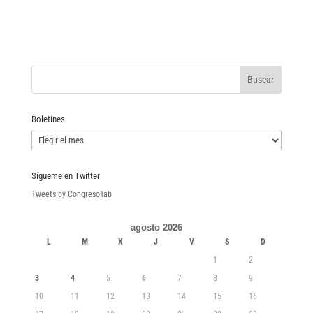
Boletines
Boletines
Sígueme en Twitter
Tweets by CongresoTab
agosto 2026
L
M
X
J
V
S
D
1
2
3
4
5
6
7
8
9
10
11
12
13
14
15
16