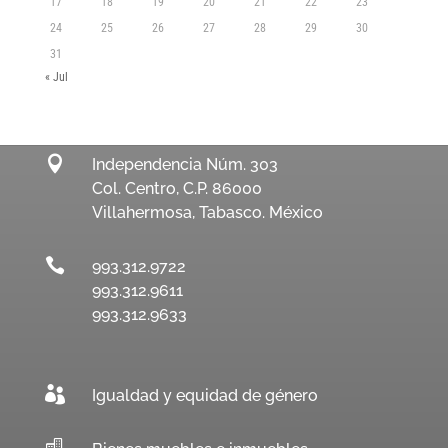
17
18
19
20
21
22
23
24
25
26
27
28
29
30
31
« Jul

Independencia Núm. 303
Col. Centro, C.P. 86000
Villahermosa, Tabasco. México

993.312.9722
993.312.9611
993.312.9633

Igualdad y equidad de género
